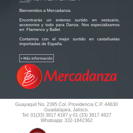
Bienvenidos a Mercadanza.
Encontrarás un extenso surtido en vestuario,
accesorios y todo para Danza. Nos especializamos
en: Flamenco y Ballet.
Contamos con el mejor surtido en castañuelas
importadas de España.
+ Más información
Guayaquil No. 2395 Col. Providencia C.P. 44630
Guadalajara, Jalisco.
Tel: 01(33) 3817 4187 y 01 (33) 3817 4827
Whatsapp: 332-1842362